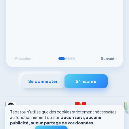
‹ Précédent
Suivant ›
Se connecter
S’inscrire
COMMUNE DE
COMMUNE DE
Chavannes-des-Bois
Commugny
Tapatou n’utilise que des cookies strictement nécessaires
au fonctionnement du site;
aucun suivi, aucune
publicité, aucun partage de vos données
.
Tapatou ©
2026
·
Créée et maintenue par
TannEco
·
100% hébergé